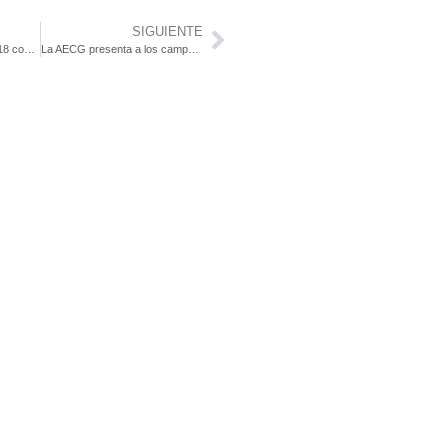
SIGUIENTE
Green Mowers cierra 2018 con un incremento de sus ventas de maquinaria y de buggies EZGO
La AECG presenta a los campos andaluces sus principales proyectos para el 2019