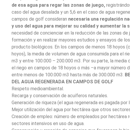
de esa agua para regar las zonas de juego,
registrándo
caso del agua desalada y un 5,6 en el caso de agua regenerada. Los responsable
campos de golf consideran
necesaria una regulación nac
y uso del agua para mejorar su calidad y aumentar la s
necesidad de concienciar en la reducción de las zonas de j
formación y en realizar mayores estudios y ensayos de los
producto biológicos. En los campos de menos 18 hoyos (campos rústicos, Pitch & Putt y 9
hoyos), la media de volumen de agua consumida para el ri
m3 y entre 100.000 – 200.000 m3. Por su parte, la media de volumen de agua consumida para
el riego en campos de 18 hoyos o más –a mayor número d
entre menos de 100.000 m3 hasta más de 300.000 m3.
BE
DEL AGUA REGENERADA EN CAMPOS DE GOLF
Respeto medioambiental.
Recarga y conservación de acuíferos naturales.
Generación de riqueza (el agua regenerada es pagada por 
Mejor utilización del agua por hectárea que otros sectores
Creación de empleo: número de empleados por hectárea r
sectores intensivos en uso de agua.