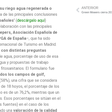
 su riego agua regenerada o
ANTERIOR
a de las principales conclusiones
pañoles’
(
descárgalo aquí
)
laboración con las principales
epers, Asociación Española de
 PGA de España
–, que ha sido
ternacional de Turismo en Madrid.
con distintas preguntas
de agua, porcentaje de uso de esa
 agua y propuestas de trabajo
dirigidas a la RFEG y a la AEdG en materia de regulación de fitosanitarios. El formulario fue
dos los campos de golf,
58%), una cifra que se considera
no es de un 76,2%, mientras que un
n el
s fuentes) en el caso de los
ha realizado una
valoración de la calidad