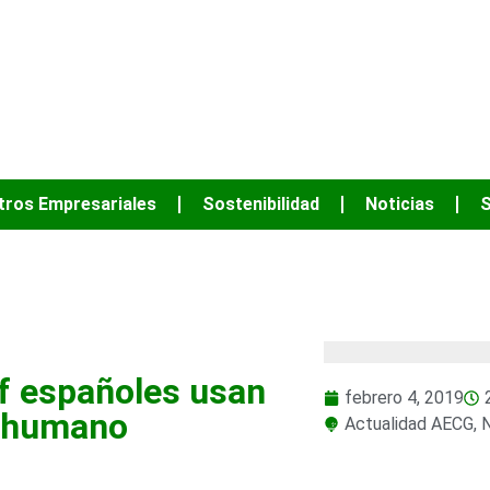
JUNTOS PODEM
tros Empresariales
Sostenibilidad
Noticias
S
ualidad AECG
,
Noticias
lf españoles usan
febrero 4, 2019
o humano
Actualidad AECG
,
N