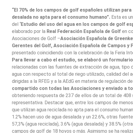
“El 70% de los campos de golf españoles utilizan para
desalada no apta para el consumo humano”.
Esta es un
del
‘Estudio del uso del agua en los campos de golf es
elaborado por la
Real Federación Española de Golf
en co
Asociaciones de Golf –
Asociación Española de Greenke
Gerentes del Golf, Asociación Española de Campos y
presentado coincidiendo con la celebración de la Feria In
Para llevar a cabo el estudio, se elaboró un formulario
relacionadas con las fuentes de extracción de agua, tipo 
agua con respecto al total de riego utilizado, calidad del
compartido con todas las Asociaciones y enviado a to
obteniendo respuesta de 237 de ellos de un total de 408 (
representativa. Destacar que, entre los campos de menos de 18 hoyos, el porcentaje de los
que utilizan agua reciclada no apta para el consumo huma
1.2% hacen uso de agua desalada y un 22.6%, otras fuentes. Esos porcentajes se sitúan e
57,3% (agua reciclada), 3.6% (agua desalada) y 38.5% (otra
campos de golf de 18 hoyos o más. Asimismo se 