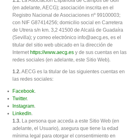
1.1.
La Asociación Española de Campos de Golf
(en adelante, AECG); asociación inscrita en el
Registro Nacional de Asociaciones nº 99100003;
con NIF G87414256; domicilio social en Carretera
de Utrera s/n km. 3,2 41500 de Alcalá de Guadaíra
(Sevilla); y correo electrónico info@aecg.es, es el
titular del sitio web ubicado en la dirección de
Internet
https://www.aecg.es
y de sus cuentas en las
redes sociales (en adelante, este Sitio Web).
1.2.
AECG es la titular de las siguientes cuentas en
las redes sociales:
Facebook
.
Twitter
.
Instagram
.
LinkedIn
.
1.3.
La persona que acceda a este Sitio Web (en
adelante, el Usuario), asegura que tiene la edad
mínima legal para otorgar el consentimiento en