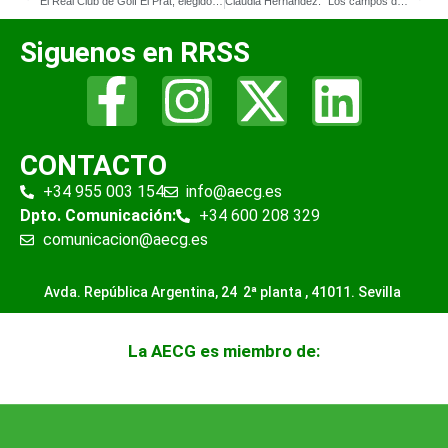
El Real Club de Golf El Prat, elegido mejor resort de golf de Barcelona
Claudia Hernández: “Los campos de golf estamos viviendo en una incertidumbre enorme”
Siguenos en RRSS
CONTACTO
+34 955 003 154
info@aecg.es
Dpto. Comunicación:
+34 600 208 329
comunicacion@aecg.es
Avda. República Argentina, 24 2ª planta ,
41011. Sevilla
La AECG es miembro de: