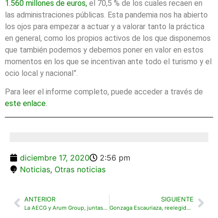
1.560 millones de euros,
el 70,5 % de los cuales recaen en
las administraciones públicas. Esta pandemia nos ha abierto
los ojos para empezar a actuar y a valorar tanto la práctica
en general, como los propios activos de los que disponemos
que también podemos y debemos poner en valor en estos
momentos en los que se incentivan ante todo el turismo y el
ocio local y nacional”.
Para leer el informe completo, puede acceder a través de
este enlace
.
diciembre 17, 2020
2:56 pm
Noticias
,
Otras noticias
ANTERIOR
SIGUIENTE
La AECG y Arum Group, juntas para dar impulso internacional a la industria del golf española
Gonzaga Escauriaza, reelegido Presidente de la Real Federación Española de Golf