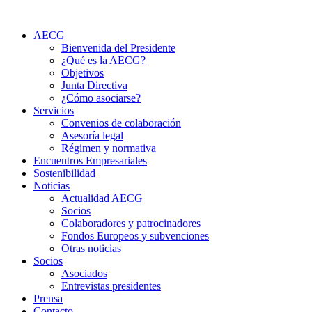
Ir
al
AECG
contenido
Bienvenida del Presidente
¿Qué es la AECG?
Objetivos
Junta Directiva
¿Cómo asociarse?
Servicios
Convenios de colaboración
Asesoría legal
Régimen y normativa
Encuentros Empresariales
Sostenibilidad
Noticias
Actualidad AECG
Socios
Colaboradores y patrocinadores
Fondos Europeos y subvenciones
Otras noticias
Socios
Asociados
Entrevistas presidentes
Prensa
Contacto