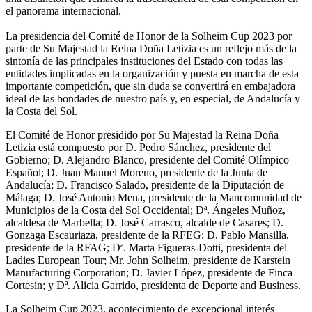
el panorama internacional.
La presidencia del Comité de Honor de la Solheim Cup 2023 por
parte de Su Majestad la Reina Doña Letizia es un reflejo más de la
sintonía de las principales instituciones del Estado con todas las
entidades implicadas en la organización y puesta en marcha de esta
importante competición, que sin duda se convertirá en embajadora
ideal de las bondades de nuestro país y, en especial, de Andalucía y
la Costa del Sol.
El Comité de Honor presidido por Su Majestad la Reina Doña
Letizia está compuesto por D. Pedro Sánchez, presidente del
Gobierno; D. Alejandro Blanco, presidente del Comité Olímpico
Español; D. Juan Manuel Moreno, presidente de la Junta de
Andalucía; D. Francisco Salado, presidente de la Diputación de
Málaga; D. José Antonio Mena, presidente de la Mancomunidad de
Municipios de la Costa del Sol Occidental; Dª. Ángeles Muñoz,
alcaldesa de Marbella; D. José Carrasco, alcalde de Casares; D.
Gonzaga Escauriaza, presidente de la RFEG; D. Pablo Mansilla,
presidente de la RFAG; Dª. Marta Figueras-Dotti, presidenta del
Ladies European Tour; Mr. John Solheim, presidente de Karstein
Manufacturing Corporation; D. Javier López, presidente de Finca
Cortesín; y Dª. Alicia Garrido, presidenta de Deporte and Business.
La Solheim Cup 2023, acontecimiento de excepcional interés