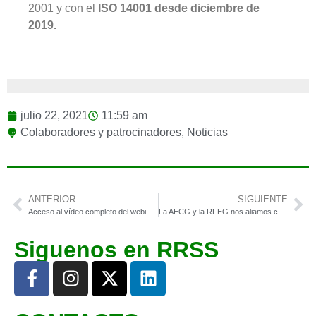
2001 y con el
ISO 14001 desde diciembre de
2019.
julio 22, 2021
11:59 am
Colaboradores y patrocinadores
,
Noticias
ANTERIOR
SIGUIENTE
Acceso al vídeo completo del webinar exclusivo: Cambios legales y Optimización en Tributación Local como consecuencia de la COVID-19
La AECG y la RFEG nos aliamos con la consultora ZABALA Innovation
Siguenos en RRSS