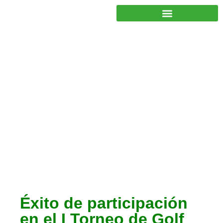
JUNTOS PODEMOS HACER MÁS
Colaboradores y
patrocinadores
,
Noticias
Éxito de participación
en el I Torneo de Golf