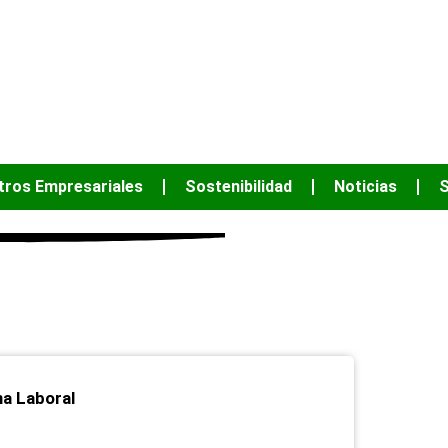
JUNTOS PODEM
tros Empresariales
Sostenibilidad
Noticias
S
marzo 10, 2022
ma Laboral