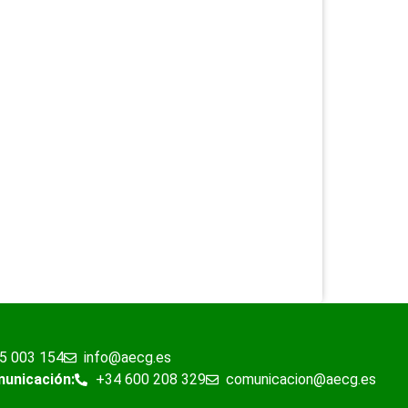
5 003 154
info@aecg.es
municación:
+34 600 208 329
comunicacion@aecg.es