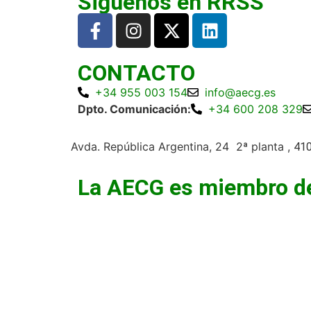
Siguenos en RRSS
CONTACTO
+34 955 003 154
info@aecg.es
Dpto. Comunicación:
+34 600 208 329
Avda. República Argentina, 24 2ª planta ,
410
La AECG es miembro d