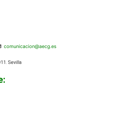
comunicacion@aecg.es
11. Sevilla
e: