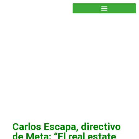
JUNTOS PODEMOS HACER MÁS
Colaboradores y
patrocinadores
,
Noticias
Carlos Escapa, directivo
de Meta: “El real estate