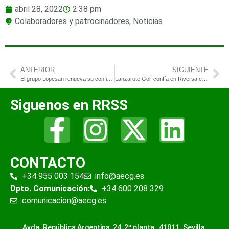
abril 28, 2022
2:38 pm
Colaboradores y patrocinadores
,
Noticias
ANTERIOR
SIGUIENTE
El grupo Lopesan renueva su confianza en Riversa con la adquisición de maquinaria Toro
Lanzarote Golf confía en Riversa en su apuesta por la sostenibilidad renovando su flota de buggies
Siguenos en RRSS
CONTACTO
+34 955 003 154
info@aecg.es
Dpto. Comunicación:
+34 600 208 329
comunicacion@aecg.es
Avda. República Argentina, 24 2ª planta ,
41011. Sevilla