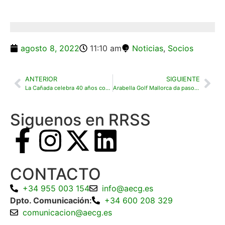
agosto 8, 2022
11:10 am
Noticias
,
Socios
ANTERIOR
SIGUIENTE
La Cañada celebra 40 años como el club de golf por excelencia en Sotogrande
Arabella Golf Mallorca da paso a una nueva era estrenando nuevos logos
Siguenos en RRSS
CONTACTO
+34 955 003 154
info@aecg.es
Dpto. Comunicación:
+34 600 208 329
comunicacion@aecg.es