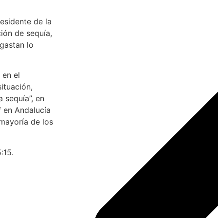
residente de la
ción de sequía,
gastan lo
 en el
ituación,
 sequía”, en
f en Andalucía
 mayoría de los
:15.