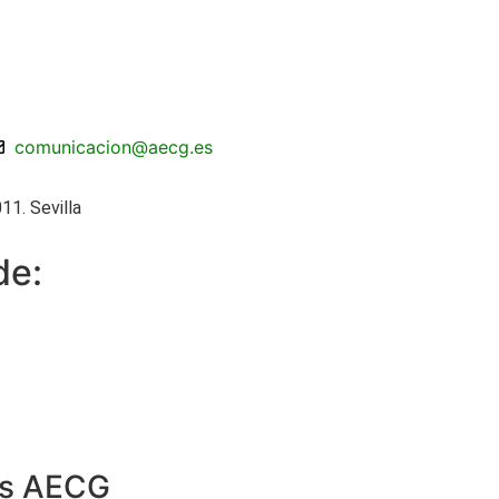
comunicacion@aecg.es
11. Sevilla
de:
os AECG