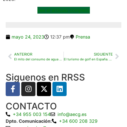
Lee el artículo completo
mayo 24, 2023
12:37 pm
Prensa
ANTERIOR
SIGUIENTE
El mito del consumo de agua desorbitado de los campos de golf en plena sequía
El turismo de golf en España. Resumen de prensa de la AECG
Siguenos en RRSS
CONTACTO
+34 955 003 154
info@aecg.es
Dpto. Comunicación:
+34 600 208 329