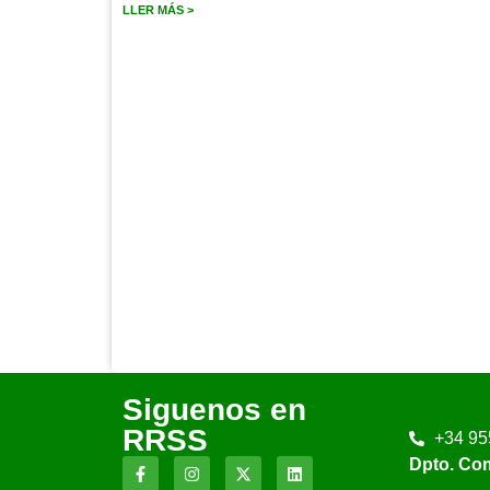
LLER MÁS >
Siguenos en
RRSS
+34 95
Dpto. Co