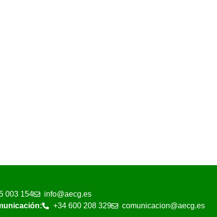
5 003 154
info@aecg.es
municación:
+34 600 208 329
comunicacion@aecg.es