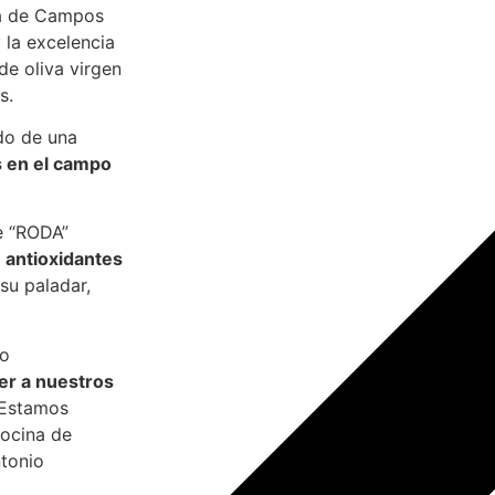
la de Campos
 la excelencia
de oliva virgen
s.
ado de una
s en el campo
e “RODA”
 antioxidantes
 su paladar,
ro
er a nuestros
Estamos
cocina de
tonio