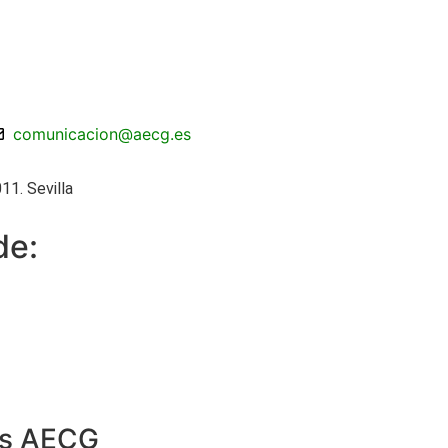
comunicacion@aecg.es
11. Sevilla
de:
os AECG