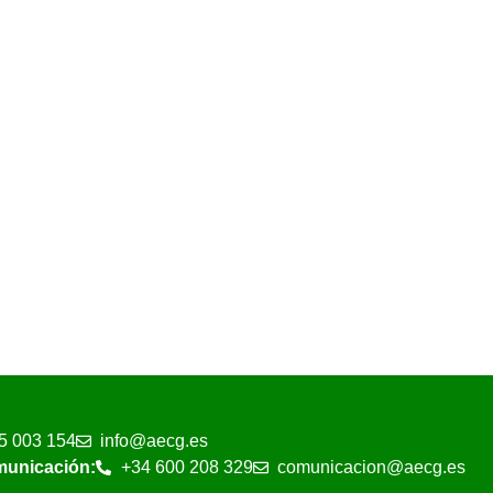
5 003 154
info@aecg.es
municación:
+34 600 208 329
comunicacion@aecg.es