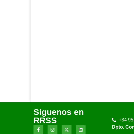
Siguenos en
RRSS
+34 95
Dpto. Co