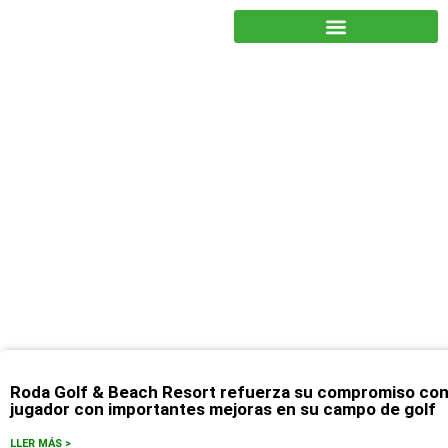
JUNTOS PODEMOS HACER MÁS
marzo 3, 2025
Roda Golf & Beach Resort refuerza su compromiso con la
jugador con importantes mejoras en su campo de golf
LLER MÁS >