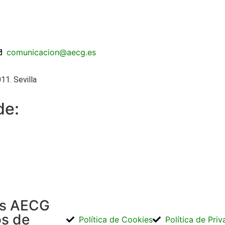
comunicacion@aecg.es
11. Sevilla
de:
os AECG
os de
Política de Cookies
Política de Pri