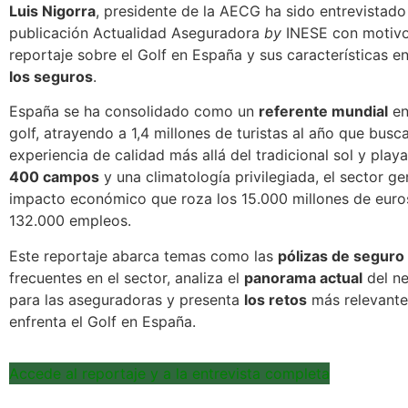
Luis Nigorra
, presidente de la AECG ha sido entrevistado
publicación Actualidad Aseguradora
by
INESE con motivo
reportaje sobre el Golf en España y sus características e
los seguros
.
España se ha consolidado como un
referente mundial
en
golf, atrayendo a 1,4 millones de turistas al año que busc
experiencia de calidad más allá del tradicional sol y play
400 campos
y una climatología privilegiada, el sector g
impacto económico que roza los 15.000 millones de euro
132.000 empleos.
Este reportaje abarca temas como las
pólizas de seguro
frecuentes en el sector, analiza el
panorama actual
del ne
para las aseguradoras y presenta
los retos
más relevante
enfrenta el Golf en España.
Accede al reportaje y a la entrevista completa