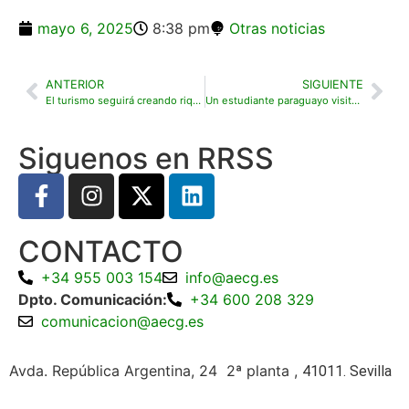
mayo 6, 2025
8:38 pm
Otras noticias
ANTERIOR
SIGUIENTE
El turismo seguirá creando riqueza en 2025: se estima un incremento del 3,6% del PIB turístico
Un estudiante paraguayo visita la Real Federación Española de Golf para formarse en mantenimiento de céspedes deportivos
Siguenos en RRSS
CONTACTO
+34 955 003 154
info@aecg.es
Dpto. Comunicación:
+34 600 208 329
comunicacion@aecg.es
Avda. República Argentina, 24 2ª planta ,
41011. Sevilla