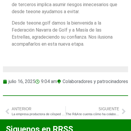
de terceros implica asumir riesgos innecesarios que
desde teeone ayudamos a evitar.
Desde teeone.golf damos la bienvenida a la
Federación Navarra de Golf y a Masía de las
Estrellas, agradeciendo su confianza. Nos ilusiona
acompañarlos en esta nueva etapa.
julio 16, 2025
9:04 am
Colaboradores y patrocinadores
ANTERIOR
SIGUIENTE
La empresa productora de césped natural NEWSOD acude al evento ETP Field Day 2025
The R&A te cuenta cómo ha colaborado en la preparación de The Open
Siguenos en RRSS