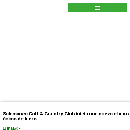
JUNTOS PODEMOS HACER MÁS
septiembre 3, 2025
Salamanca Golf & Country Club inicia una nueva etapa c
ánimo de lucro
LLER MÁS >