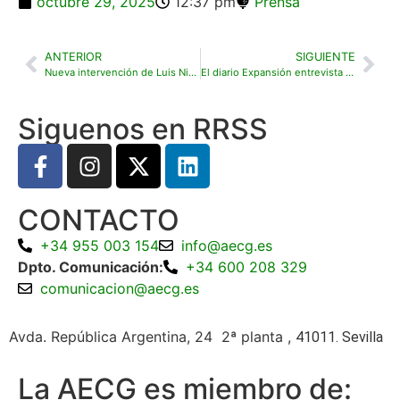
octubre 29, 2025
12:37 pm
Prensa
ANTERIOR
SIGUIENTE
Nueva intervención de Luis Nigorra en el programa La Ardilla del Golf
El diario Expansión entrevista a Luis Nigorra
Siguenos en RRSS
CONTACTO
+34 955 003 154
info@aecg.es
Dpto. Comunicación:
+34 600 208 329
comunicacion@aecg.es
Avda. República Argentina, 24 2ª planta ,
41011. Sevilla
La AECG es miembro de: