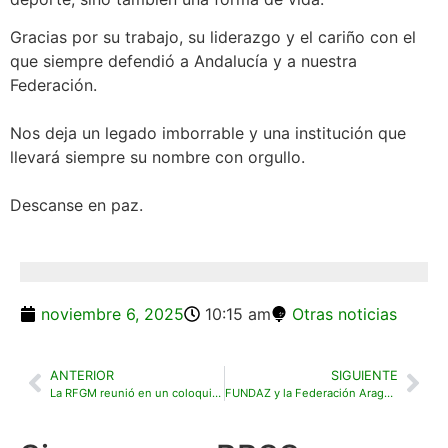
Gracias por su trabajo, su liderazgo y el cariño con el
que siempre defendió a Andalucía y a nuestra
Federación.
Nos deja un legado imborrable y una institución que
llevará siempre su nombre con orgullo.
Descanse en paz.
noviembre 6, 2025
10:15 am
Otras noticias
ANTERIOR
SIGUIENTE
La RFGM reunió en un coloquio a los vicecapitanes del Equipo Europeo de la Ryder Cup en Madrid: José María Olazábal y Edoardo Molinari
FUNDAZ y la Federación Aragonesa de Golf refuerzan su alianza con la firma de un acuerdo de colaboración para impulsar el golf adaptado en Aragón