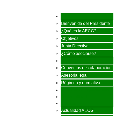
AECG
Bienvenida del Presidente
¿Qué es la AECG?
Objetivos
Junta Directiva
¿Cómo asociarse?
Servicios
Convenios de colaboración
Asesoría legal
Régimen y normativa
Encuentros Empresariales
Sostenibilidad
Noticias
Actualidad AECG