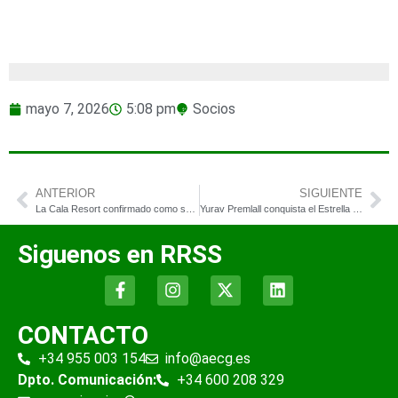
mayo 7, 2026
5:08 pm
Socios
ANTERIOR
SIGUIENTE
La Cala Resort confirmado como sede del Andalucía Costa del Sol Open de España 2026
Yurav Premlall conquista el Estrella Damm Catalunya Championship y firma una actuación histórica en El Prat
Siguenos en RRSS
CONTACTO
+34 955 003 154
info@aecg.es
Dpto. Comunicación:
+34 600 208 329