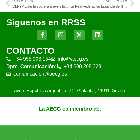
ANTERIOR
SIGUIENTE
CEPYME alerta sobre la grave situación que atraviesan las pymes en España
La Real Federación Española de Golf participa en el encuentro internacional “Golf & Nature Live” organizado por el R&A en St Andrews
Siguenos en RRSS
CONTACTO
+34 955 003 154
info@aecg.es
Dpto. Comunicación:
+34 600 208 329
comunicacion@aecg.es
Avda. República Argentina, 24 2ª planta ,
41011. Sevilla
La AECG es miembro de: