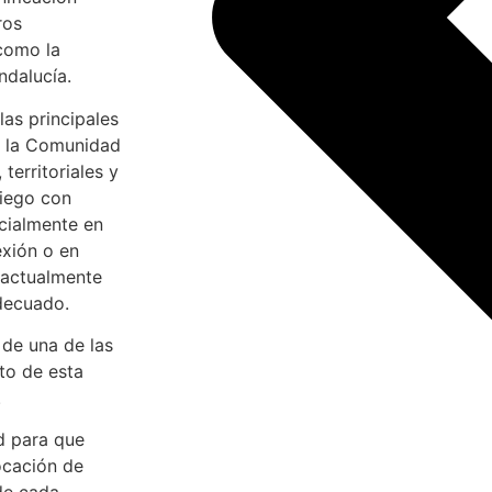
ros
 como la
ndalucía.
las principales
n la Comunidad
territoriales y
riego con
cialmente en
exión o en
 actualmente
adecuado.
de una de las
to de esta
.
d para que
ocación de