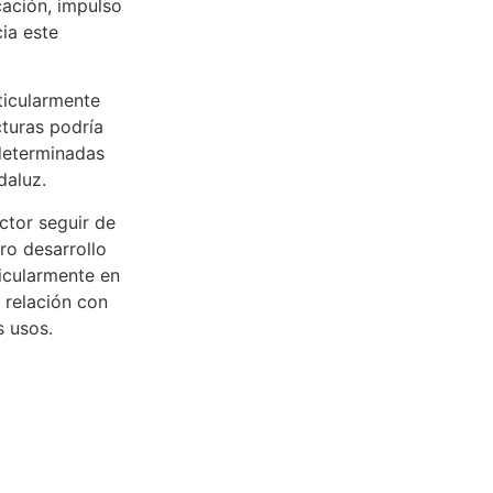
ación, impulso
ia este
ticularmente
cturas podría
 determinadas
daluz.
ector seguir de
uro desarrollo
icularmente en
 relación con
s usos.