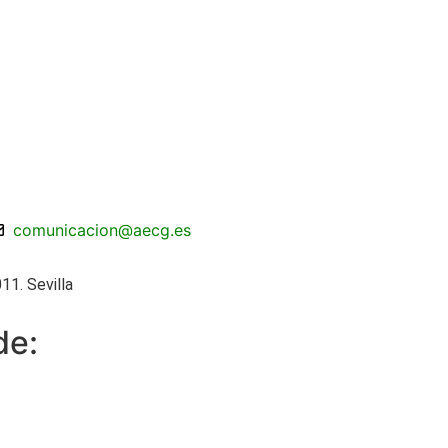
comunicacion@aecg.es
11. Sevilla
de: