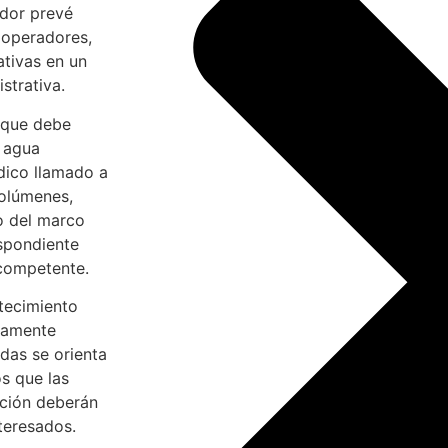
ador prevé
 operadores,
ativas en un
strativa.
l que debe
l agua
dico llamado a
volúmenes,
o del marco
espondiente
 competente.
tecimiento
iamente
das se orienta
s que las
ución deberán
teresados.