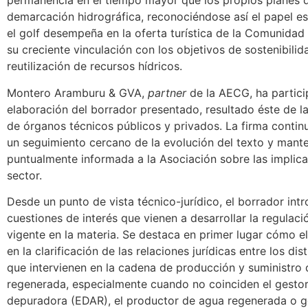
permanencia en el tiempo mayor que los propios planes 
demarcación hidrográfica, reconociéndose así el papel e
el golf desempeña en la oferta turística de la Comunida
su creciente vinculación con los objetivos de sostenibilid
reutilización de recursos hídricos.
Montero Aramburu & GVA,
partner
de la AECG, ha partici
elaboración del borrador presentado, resultado éste de l
de órganos técnicos públicos y privados. La firma contin
un seguimiento cercano de la evolución del texto y mant
puntualmente informada a la Asociación sobre las implica
sector.
Desde un punto de vista técnico-jurídico, el borrador int
cuestiones de interés que vienen a desarrollar la regulaci
vigente en la materia. Se destaca en primer lugar cómo e
en la clarificación de las relaciones jurídicas entre los dis
que intervienen en la cadena de producción y suministro
regenerada, especialmente cuando no coinciden el gestor
depuradora (EDAR), el productor de agua regenerada o g