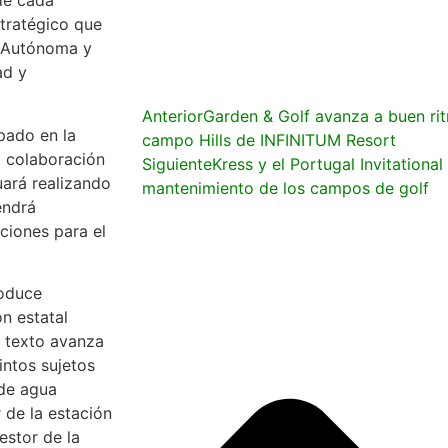
de cada
stratégico que
d Autónoma y
ad y
Anterior
Garden & Golf avanza a buen ri
pado en la
campo Hills de INFINITUM Resort
a colaboración
Siguiente
Kress y el Portugal Invitational
uará realizando
mantenimiento de los campos de golf
endrá
ciones para el
roduce
ón estatal
l texto avanza
tintos sujetos
 de agua
 de la estación
estor de la