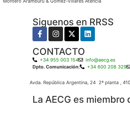
Montero Aramburu & Gómez-Villares Atencia
Siguenos en RRSS
CONTACTO
+34 955 003 154
info@aecg.es
Dpto. Comunicación:
+34 600 208 329
Avda. República Argentina, 24 2ª planta ,
410
La AECG es miembro 