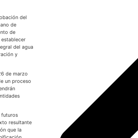
robación del
bano de
ento de
 establecer
tegral del agua
ración y
 26 de marzo
 de un proceso
vendrán
entidades
 futuros
xto resultante
ión que la
nificación