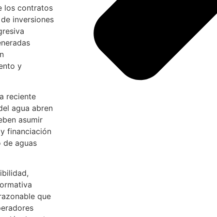
e los contratos
 de inversiones
gresiva
eneradas
en
ento y
a reciente
del agua abren
deben asumir
 y financiación
so de aguas
bilidad,
normativa
 razonable que
peradores