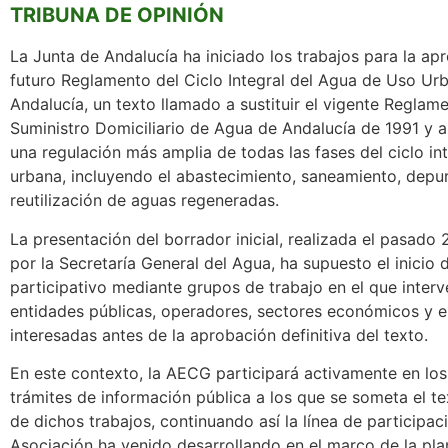
TRIBUNA DE OPINIÓN
La Junta de Andalucía ha iniciado los trabajos para la ap
futuro Reglamento del Ciclo Integral del Agua de Uso Ur
Andalucía, un texto llamado a sustituir el vigente Reglam
Suministro Domiciliario de Agua de Andalucía de 1991 y a
una regulación más amplia de todas las fases del ciclo in
urbana, incluyendo el abastecimiento, saneamiento, depu
reutilización de aguas regeneradas.
La presentación del borrador inicial, realizada el pasado
por la Secretaría General del Agua, ha supuesto el inicio
participativo mediante grupos de trabajo en el que inter
entidades públicas, operadores, sectores económicos y 
interesadas antes de la aprobación definitiva del texto.
En este contexto, la AECG participará activamente en los
trámites de información pública a los que se someta el te
de dichos trabajos, continuando así la línea de participac
Asociación ha venido desarrollando en el marco de la pla