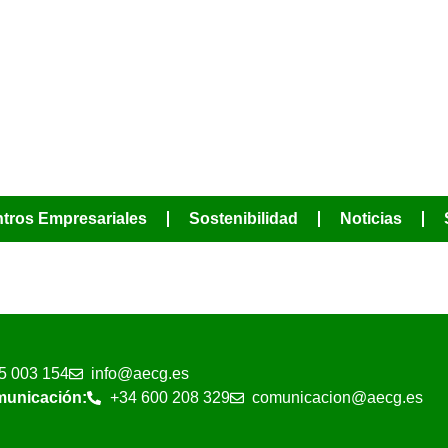
JUNTOS PODE
MÁS
tros Empresariales
Sostenibilidad
Noticias
5 003 154
info@aecg.es
municación:
+34 600 208 329
comunicacion@aecg.es