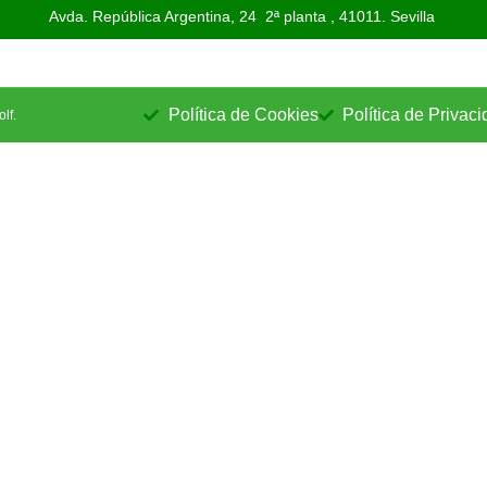
Avda. República Argentina, 24 2ª planta ,
41011. Sevilla
Política de Cookies
Política de Privac
lf.