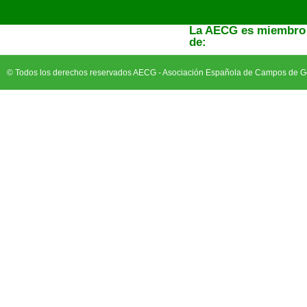
La AECG es miembro
de:
© Todos los derechos reservados AECG - Asociación Española de Campos de Go