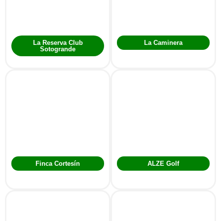
La Reserva Club
La Caminera
Sotogrande
Finca Cortesín
ALZE Golf