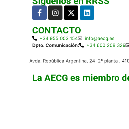
Siguenos en RRSS
CONTACTO
+34 955 003 154
info@aecg.es
Dpto. Comunicación:
+34 600 208 329
Avda. República Argentina, 24 2ª planta ,
410
La AECG es miembro d