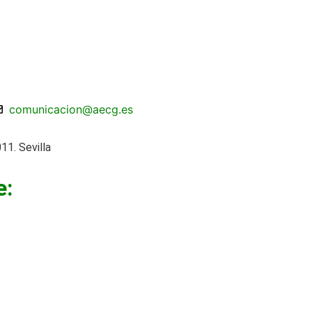
comunicacion@aecg.es
11. Sevilla
e: