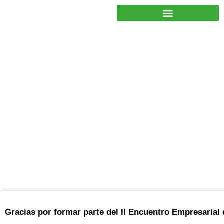
JUNTOS PODEMOS HACER MÁS
II Encuentro Empresarial
AECG 2019
Gracias por formar parte del II Encuentro Empresarial