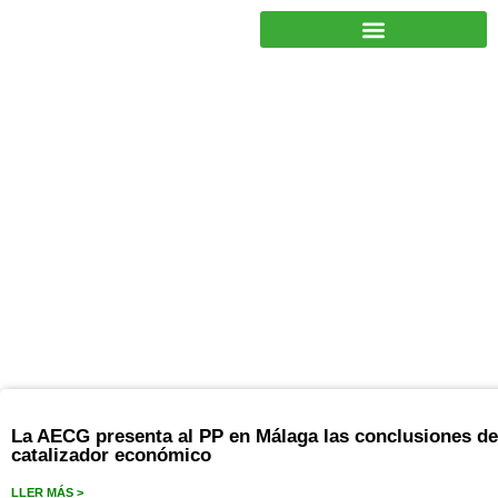
JUNTOS PODEMOS HACER MÁS
pp de malaga
La AECG presenta al PP en Málaga las conclusiones del
catalizador económico
LLER MÁS >