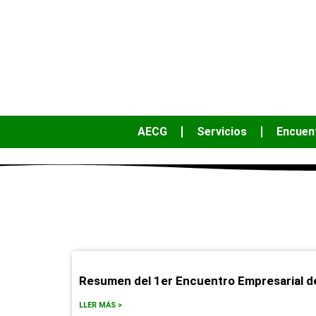
AECG
Servicios
Encuen
primer enc
Resumen del 1er Encuentro Empresarial d
LLER MÁS >