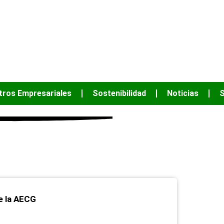
JUNTOS PODEM
tros Empresariales
Sostenibilidad
Noticias
S
uentro empresarial de la aecg
e la AECG