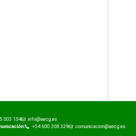
5 003 154
info@aecg.es
municación:
+34 600 208 329
comunicacion@aecg.es