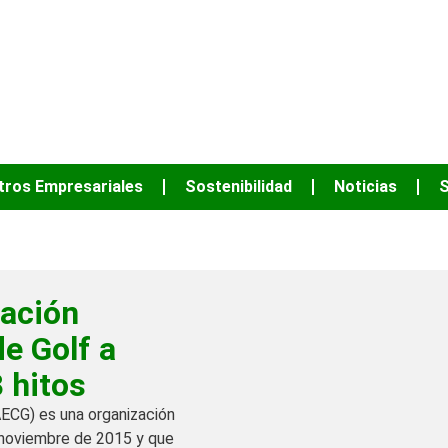
JUNTOS PODEM
tros Empresariales
Sostenibilidad
Noticias
S
iación
e Golf a
 hitos
ECG) es una organización
n noviembre de 2015 y que