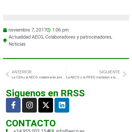
noviembre 7, 2017
1:06 pm
Actualidad AECG
,
Colaboradores y patrocinadores
,
Noticias
ANTERIOR
SIGUIENTE
La CEA y la AECG colaborarán juntas para impulsar el golf en Andalucía y la desestacionalización turística
La AECG y la RFEG trasladan a la Secretaria de Estado de Turismo el valor estratégico del sector de golf para España
Siguenos en RRSS
CONTACTO
+34 955 003 154
info@aecg.es