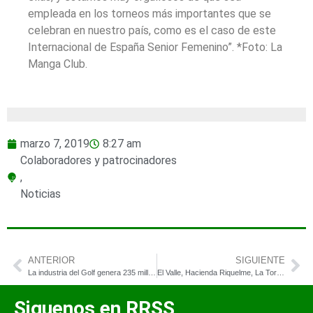
empleada en los torneos más importantes que se
celebran en nuestro país, como es el caso de este
Internacional de España Senior Femenino”. *Foto: La
Manga Club.
marzo 7, 2019
8:27 am
Colaboradores y patrocinadores
,
Noticias
ANTERIOR
SIGUIENTE
La industria del Golf genera 235 millones de euros en la Comunidad de Madrid
El Valle, Hacienda Riquelme, La Torre Golf, Lo Romero Golf y Font del Llop renuevan su maquinaria John Deere con Agronimer
Siguenos en RRSS