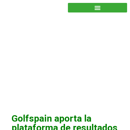
JUNTOS PODEMOS HACER MÁS
Colaboradores y
patrocinadores
,
Noticias
Golfspain aporta la
plataforma de resultados