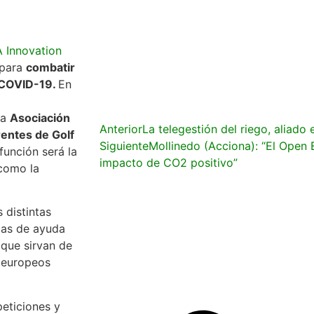
 Innovation
 para
combatir
a COVID-19.
En
la
Asociación
Anterior
La telegestión del riego, aliado
entes de Golf
Siguiente
Mollinedo (Acciona): “El Open 
función será la
impacto de CO2 positivo”
 como la
 distintas
mas de ayuda
 que sirvan de
s europeos
peticiones y