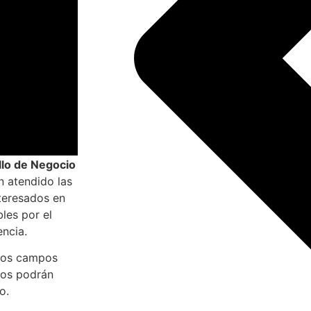
llo de Negocio
 atendido las
nteresados en
bles por el
ncia.
 los campos
tos podrán
o.