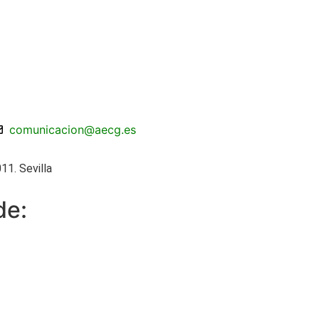
comunicacion@aecg.es
11. Sevilla
de: