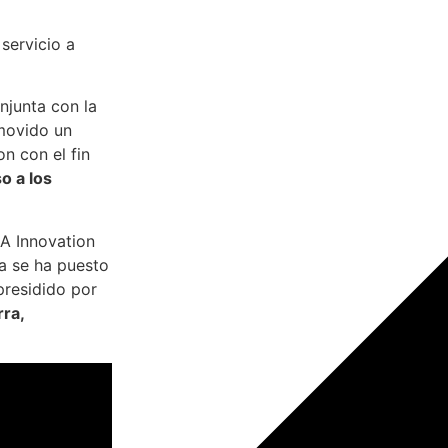
servicio a
njunta con la
movido un
n con el fin
o a los
A Innovation
a se ha puesto
presidido por
rra,