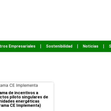
JUNTOS PODEM
tros Empresariales
Sostenibilidad
Noticias
S
enero 17, 2022
ama de incentivos a
ctos piloto singulares de
idades energéticas
rama CE Implementa)