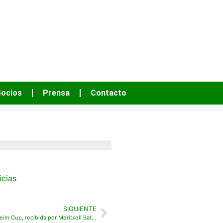
OS HACER MÁS
ocios
Prensa
Contacto
icias
SIGUIENTE
La Solheim Cup, recibida por Meritxell Batet y Miquel Iceta en el Congreso de los Diputados