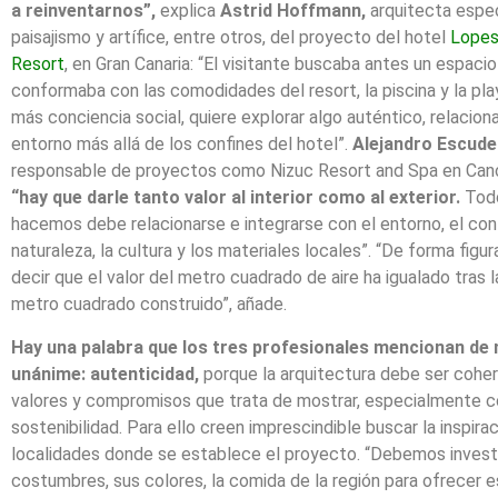
a reinventarnos”,
explica
Astrid Hoffmann,
arquitecta espec
paisajismo y artífice, entre otros, del proyecto del hotel
Lopes
Resort
, en Gran Canaria: “El visitante buscaba antes un espaci
conformaba con las comodidades del resort, la piscina y la pla
más conciencia social, quiere explorar algo auténtico, relacion
entorno más allá de los confines del hotel”.
Alejandro Escude
responsable de proyectos como Nizuc Resort and Spa en Canc
“hay que darle tanto valor al interior como al exterior.
Tod
hacemos debe relacionarse e integrarse con el entorno, el con
naturaleza, la cultura y los materiales locales”. “De forma figur
decir que el valor del metro cuadrado de aire ha igualado tras 
metro cuadrado construido”, añade.
Hay una palabra que los tres profesionales mencionan de
unánime: autenticidad,
porque la arquitectura debe ser cohe
valores y compromisos que trata de mostrar, especialmente c
sostenibilidad. Para ello creen imprescindible buscar la inspirac
localidades donde se establece el proyecto. “Debemos invest
costumbres, sus colores, la comida de la región para ofrecer e