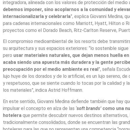
integradora, alineada con los valores de protección del medio
debemos imponer, sino acoplarnos a la comunidad y elevar
internacionalizarla y celebrarla
”, explica Giovanni Medina, q
para cadenas internacionales como Marriott, Hyatt, Hilton o Ri
proyectos como el Dorado Beach, Ritz-Carlton Reserve, Puert
El compromiso medioambiental de los resorts debe transmitir
su arquitectura y sus espacios exteriores: “lo sostenible sigue
pero
usar materiales naturales, que dejan menos huella en 
acaba siendo una apuesta más duradera y la gente percibe
preocupación por el medio ambiente es real
”, señala Escud
lujo huye de los dorados y de lo artificial, es un lujo sereno, de
y respetuoso, que se siente cuando lo tocas por la calidad y l
los materiales”, indica Astrid Hoffmann.
En este sentido, Giovanni Medina defiende también que hay q
impulsar el concepto en alza de las
‘
soft brands’
como una nu
hotelera
que permite descubrir nuevos destinos alternativos, l
tradicionalmente consolidados, donde se encuentran las grand
hoteleras para las que no representan una competencia “porq