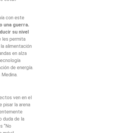
nía con este
o una guerra.
ducir su nivel
e les permita
la alimentación
andas en alza
tecnología
ción de energía.
a Medina.
tectos ven en el
 pisar la arena
anentemente
o duda de la
es “No