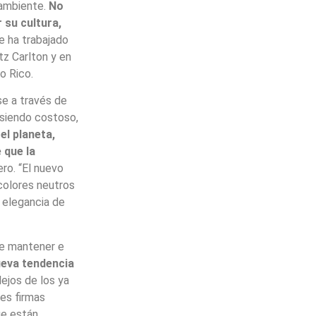
 ambiente.
No
 su cultura,
ue ha trabajado
tz Carlton y en
o Rico.
se a través de
 siendo costoso,
el planeta,
 que la
ero. “El nuevo
 colores neutros
a elegancia de
ue mantener e
eva tendencia
ejos de los ya
es firmas
ue están