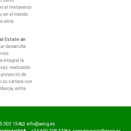
o móvil.
en el metaverso
lo en el mundo
as está
al Estate de
ue desarrolla
icios
 integral la
 vez, realizando
l proyecto de
en su cartera con
urcia, entre
5 003 154
info@aecg.es
municación:
+34 600 208 329
comunicacion@aecg.es