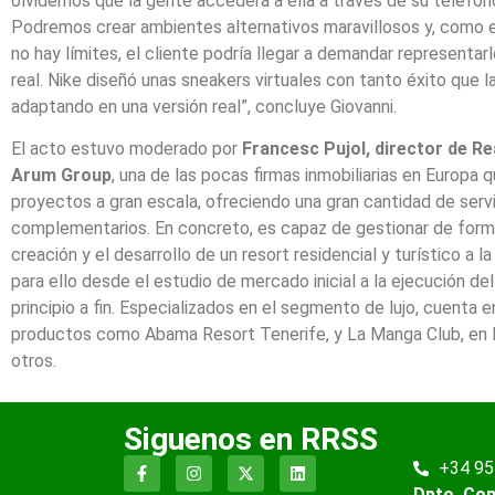
olvidemos que la gente accederá a ella a través de su teléfon
Podremos crear ambientes alternativos maravillosos y, como 
no hay límites, el cliente podría llegar a demandar representar
real. Nike diseñó unas sneakers virtuales con tanto éxito que l
adaptando en una versión real”, concluye Giovanni.
El acto estuvo moderado por
Francesc Pujol, director de Re
Arum Group
, una de las pocas firmas inmobiliarias en Europa q
proyectos a gran escala, ofreciendo una gran cantidad de serv
complementarios. En concreto, es capaz de gestionar de forma
creación y el desarrollo de un resort residencial y turístico a la
para ello desde el estudio de mercado inicial a la ejecución de
principio a fin. Especializados en el segmento de lujo, cuenta 
productos como Abama Resort Tenerife, y La Manga Club, en M
otros.
Siguenos en RRSS
+34 95
Dpto. Co