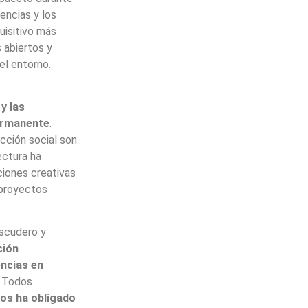
encias y los
uisitivo más
 abiertos y
el entorno.
y las
permanente
.
cción social son
ectura ha
iones creativas
 proyectos
Escudero y
ción
ncias en
. Todos
os ha obligado