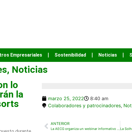
JUNTOS PODEM
tros Empresariales
Sostenibilidad
Noticias
S
es
,
Noticias
on lo
rán la
marzo 25, 2022
8:40 am
sorts
Colaboradores y patrocinadores
,
Not
ANTERIOR
La AECG organiza un webinar informativo en colaboración con Montero Aramburu sobre los efectos de la Reforma Laboral
xpuesto durante