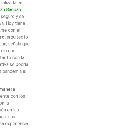
ializada en
an Baobab
o seguro y se
ya. Hoy tiene
arse con el
ro,
arquitecto
ún, señala que
o lo que
tacto con la
ativa se podría
la pandemia al
 manera
rente con los
on la
ión en las
igar sus
sa experiencia