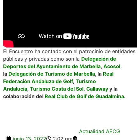
El Encuentro ha contado con el patrocinio de entidades
públicas y privadas como son la
Delegación de
Deportes del Ayuntamiento de Marbella
,
Acosol
,
la
Delegación de Turismo de Marbella
, la
Real
Federación Andaluza de Golf
,
Turismo
Andalucía
,
Turismo Costa del Sol
,
Callaway
y la
colaboración del
Real Club de Golf de Guadalmina
.
Actualidad AECG
junio 13, 2022
2:02 pm
,