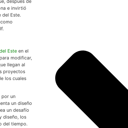
ue, después de
a e invirtió
 del Este.
o como
f.
 del Este
en el
para modificar,
ue llegan al
os proyectos
de los cuales
 por un
senta un diseño
sea un desafío
 diseño, los
o del tiempo.