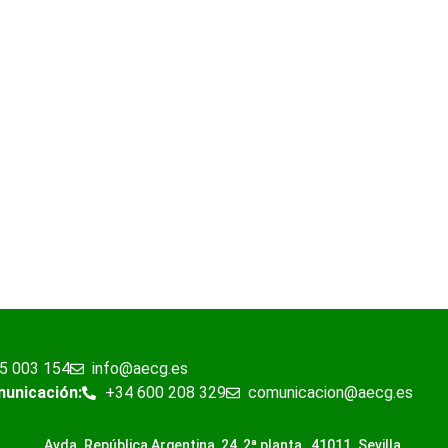
5 003 154
info@aecg.es
municación:
+34 600 208 329
comunicacion@aecg.es
Avda. República Argentina, 24 2ª planta ,
41011. Sevilla