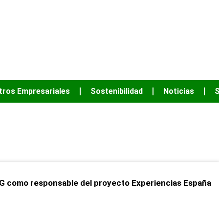
JUNTOS PODEM
tros Empresariales
Sostenibilidad
Noticias
S
febrero 23, 2023
CG como responsable del proyecto Experiencias España