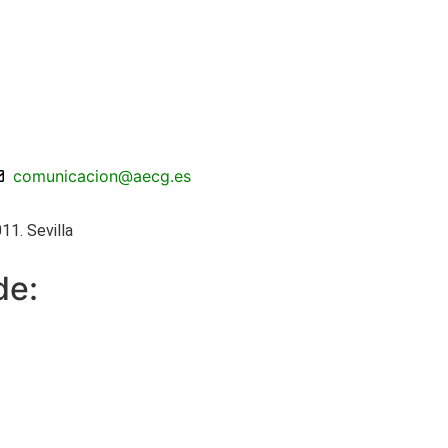
comunicacion@aecg.es
11. Sevilla
de: