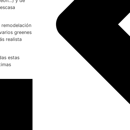
Zeon…) y de
 escasa
a remodelación
varios greenes
ás realista
das estas
ximas