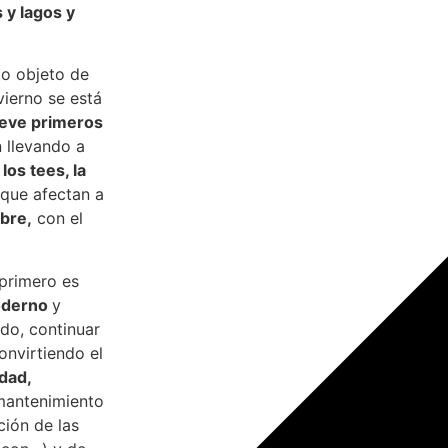
 y lagos y
do objeto de
ierno se está
ueve primeros
 llevando a
los tees, la
que afectan a
bre,
con el
 primero es
oderno
y
ndo, continuar
onvirtiendo el
dad,
mantenimiento
ción de las