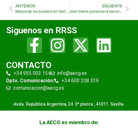
ANTERIOR
SIGUIENTE
Mejora de los bunkers en Golf Son Quint
John Deere presenta la electrificación y la conectividad para equipos de golf
Siguenos en RRSS
CONTACTO
+34 955 003 154
info@aecg.es
Dpto. Comunicación:
+34 600 208 329
comunicacion@aecg.es
Avda. República Argentina, 24 2ª planta ,
41011. Sevilla
La AECG es miembro de: