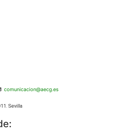
comunicacion@aecg.es
11. Sevilla
de: