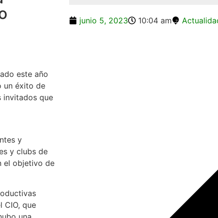
o
junio 5, 2023
10:04 am
Actualid
zado este año
o un éxito de
s invitados que
ntes y
es y clubs de
 el objetivo de
roductivas
l CIO, que
hubo una