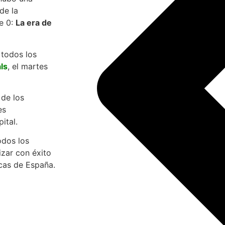
de la
te 0:
La era de
 todos los
ls
, el martes
de los
es
ital.
odos los
izar con éxito
icas de España.