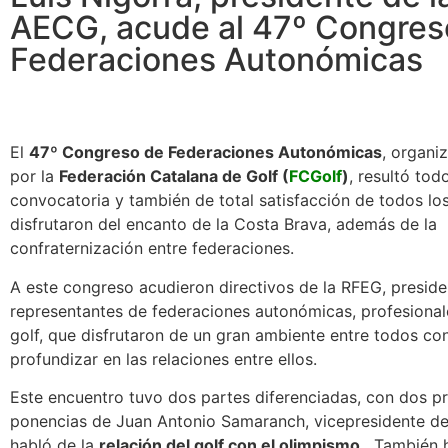
AECG, acude al 47º Congres
Federaciones Autonómicas
El
47º Congreso de Federaciones Autonómicas
, organi
por la
Federación Catalana de Golf (
FCGolf
)
, resultó tod
convocatoria y también de total satisfacción de todos lo
disfrutaron del encanto de la Costa Brava, además de la
confraternización entre federaciones.
A este congreso acudieron directivos de la RFEG, preside
representantes de federaciones autonómicas, profesional
golf, que disfrutaron de un gran ambiente entre todos con
profundizar en las relaciones entre ellos.
Este encuentro tuvo dos partes diferenciadas, con dos p
ponencias de Juan Antonio Samaranch, vicepresidente de
habló de la
relación del golf con el olimpismo
. También 