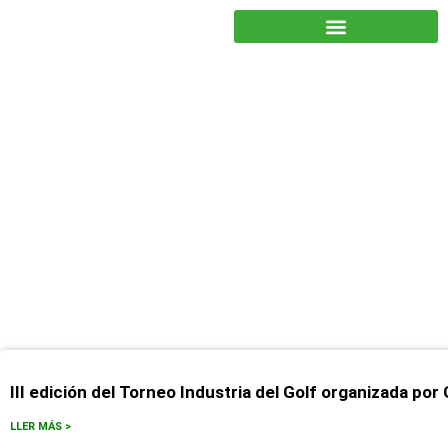
JUNTOS PODEMOS HACER MÁS
junio 5, 2023
III edición del Torneo Industria del Golf organizada po
LLER MÁS >