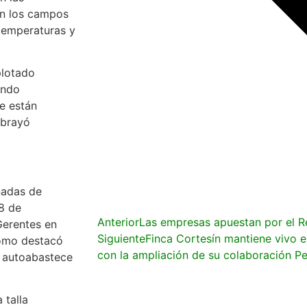
cen los campos
 temperaturas y
plotado
ando
e están
ubrayó
nadas de
8 de
Anterior
Las empresas apuestan por el Re
Gerentes en
Siguiente
Finca Cortesín mantiene vivo e
como destacó
con la ampliación de su colaboración 
e autoabastece
 talla