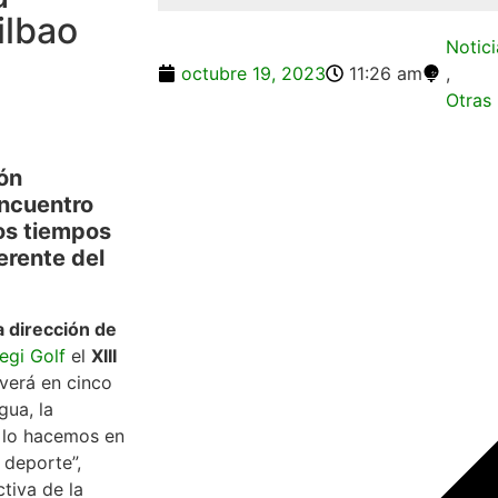
ilbao
Notici
octubre 19, 2023
11:26 am
,
Otras 
ón
encuentro
os tiempos
erente del
a dirección de
egi Golf
el
XIII
verá en cinco
gua, la
e lo hacemos en
 deporte”,
tiva de la