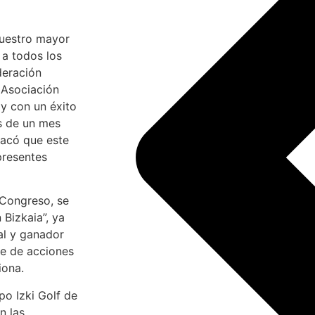
nuestro mayor
 a todos los
deración
 Asociación
y con un éxito
s de un mes
tacó que este
presentes
 Congreso, se
Bizkaia”, ya
al y ganador
ie de acciones
iona.
o Izki Golf de
n las