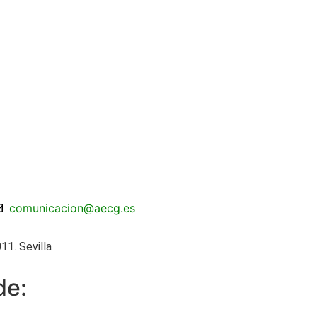
comunicacion@aecg.es
11. Sevilla
de: