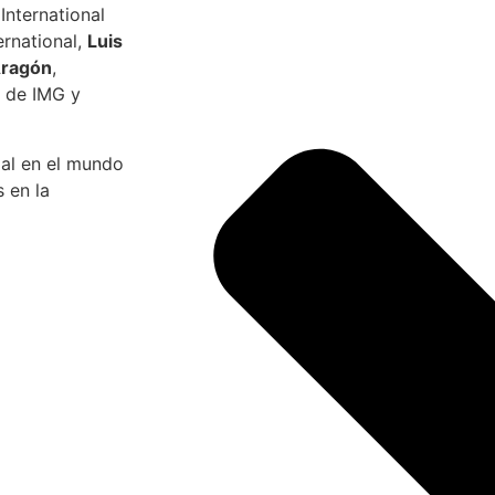
International
ernational,
Luis
Aragón
,
s de IMG y
cial en el mundo
s en la