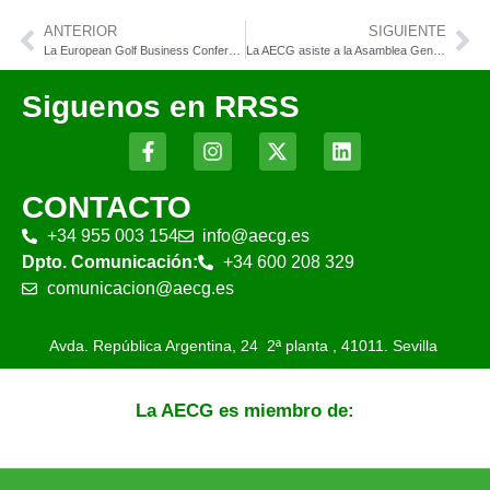
ANTERIOR
SIGUIENTE
La European Golf Business Conference se celebrará en Málaga en febrero
La AECG asiste a la Asamblea General de la Mesa del Turismo de España
Siguenos en RRSS
CONTACTO
+34 955 003 154
info@aecg.es
Dpto. Comunicación:
+34 600 208 329
comunicacion@aecg.es
Avda. República Argentina, 24 2ª planta ,
41011. Sevilla
La AECG es miembro de: