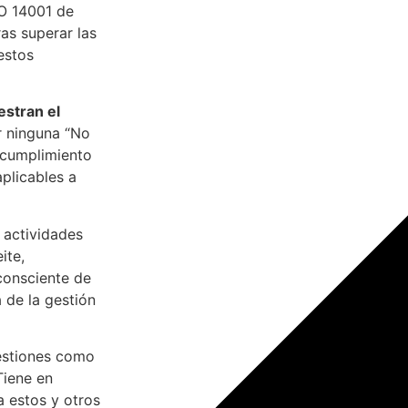
SO 14001 de
as superar las
estos
estran el
r ninguna “No
l cumplimiento
aplicables a
 actividades
ite,
n consciente de
de la gestión
stiones como
Tiene en
a estos y otros