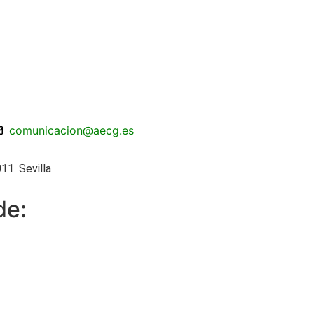
comunicacion@aecg.es
11. Sevilla
de: