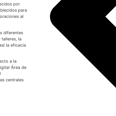
lecidos por
ablecidos para
oraciones al
s diferentes
talleres, la
sí la eficacia
ecto a la
gital ‘Área de
l
nas centrales