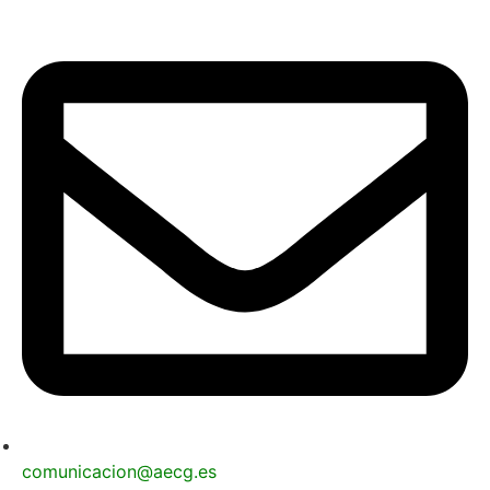
comunicacion@aecg.es