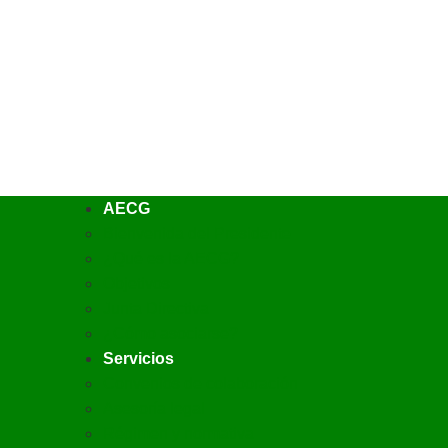
JUNTOS PODE
MÁS
AECG
Bienvenida del Presidente
¿Qué es la AECG?
Objetivos
Junta Directiva
¿Cómo asociarse?
Servicios
Convenios de colaboración
Asesoría legal
Régimen y normativa