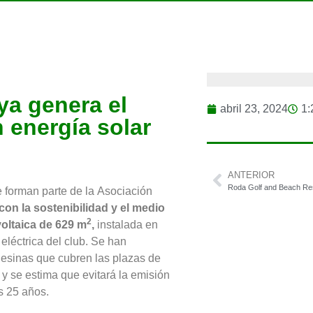
Noticias
,
Socios
ya genera el
abril 23, 2024
1:
 energía solar
ANTERIOR
e forman parte de la Asociación
on la sostenibilidad y el medio
2
oltaica de 629 m
,
instalada en
léctrica del club. Se han
uesinas que cubren las plazas de
y se estima que evitará la emisión
s 25 años.