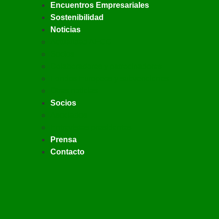
Encuentros Empresariales
Sostenibilidad
Noticias
Actualidad AECG
Socios
Colaboradores y patrocinadores
Fondos Europeos y subvenciones
Otras noticias
Socios
Asociados
Entrevistas presidentes
Prensa
Contacto