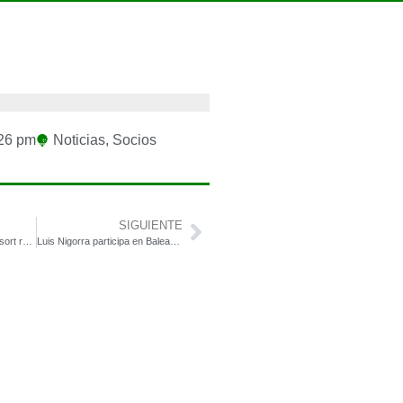
26 pm
Noticias
,
Socios
SIGUIENTE
Roda Golf and Beach Resort refuerza su flota de buggies con la adquisición de 20 nuevas unidades Club Car de Riversa
Luis Nigorra participa en Balearic Marina Cluster