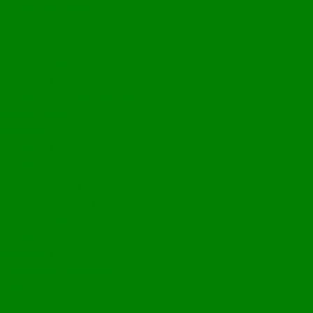
¿Cómo asociarse?
Servicios
Convenios de colaboración
Asesoría legal
Régimen y normativa
Encuentros Empresariales
Sostenibilidad
Noticias
Actualidad AECG
Socios
Colaboradores y patrocinadores
Fondos Europeos y subvenciones
Otras noticias
Socios
Asociados
Entrevistas presidentes
Prensa
Contacto